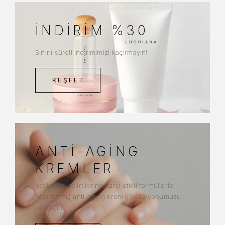
İNDIRIM %30
Sınırlı süreli indirimimizi kaçırmayın!
KEŞFET
ANTI-AGING
KREMLER
Yaşlanma belirtilerine karşı etkili formüllerle
hazırlanmış anti-aging krem koleksiyonumuzu
keşfedin.