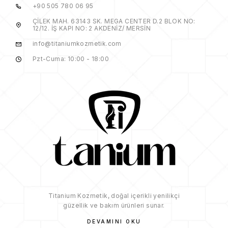
+90 505 780 06 95
ÇİLEK MAH. 63143 SK. MEGA CENTER D.2 BLOK NO:
12/12. İŞ KAPI NO: 2 AKDENİZ/ MERSİN
info@titaniumkozmetik.com
Pzt-Cuma: 10:00 - 18:00
Titanium Kozmetik, doğal içerikli yenilikçi
güzellik ve bakım ürünleri sunar.
DEVAMINI OKU