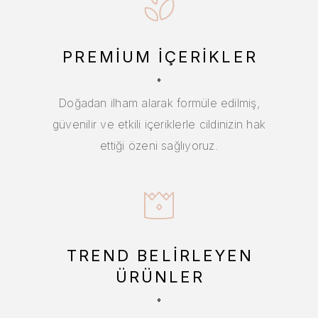
PREMIUM İÇERIKLER
Doğadan ilham alarak formüle edilmiş,
güvenilir ve etkili içeriklerle cildinizin hak
ettiği özeni sağlıyoruz.
TREND BELIRLEYEN
ÜRÜNLER