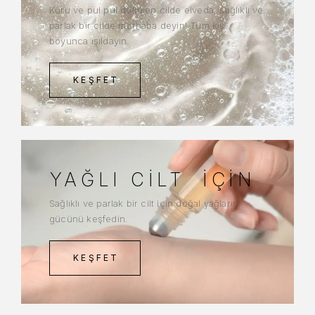
Kuru ve pul pul dökülen cilde elveda, sağlıklı ve
parlak bir cilde merhaba deyin! Tüm kış
boyunca ışıldayın.
KEŞFET
YAĞLI CILT
İÇIN
Sağlıklı ve parlak bir cilt için doğal yağların
gücünü keşfedin.
KEŞFET