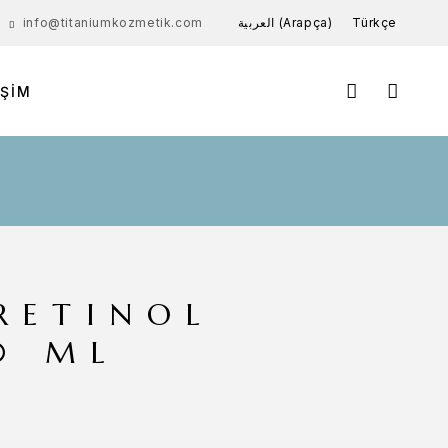
العربية
(
Arapça
)
Türkçe
info@titaniumkozmetik.com
IŞIM
RETINOL
0 ML