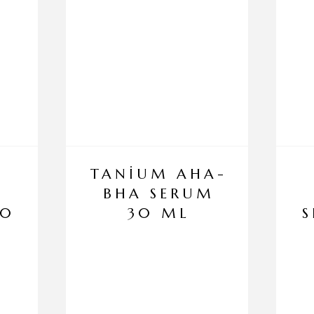
TANİUM AHA-
L
BHA SERUM
50
30 ML
S