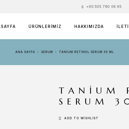
+90 505 780 06 95
ASAYFA
ÜRÜNLERIMIZ
HAKKIMIZDA
İLET
ANA SAYFA
SERUM
TANİUM RETINOL SERUM 30 ML
TANİUM 
SERUM 3
ADD TO WISHLIST