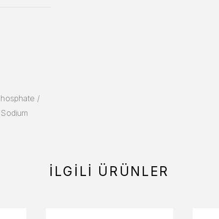
Phosphate /
/ Sodium
İLGILI ÜRÜNLER