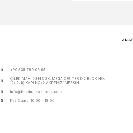
ANA
+90 505 780 06 95
ÇİLEK MAH. 63143 SK. MEGA CENTER D.2 BLOK NO:
12/12. İŞ KAPI NO: 2 AKDENİZ/ MERSİN
info@titaniumkozmetik.com
Pzt-Cuma: 10:00 - 18:00