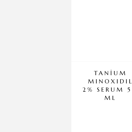
TANİUM
MINOXIDI
2% SERUM 
ML